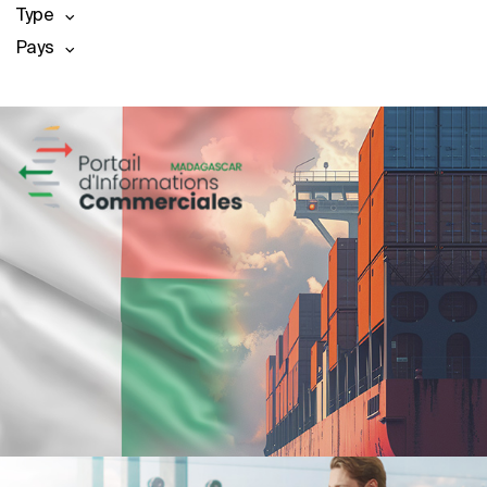
Type
Pays