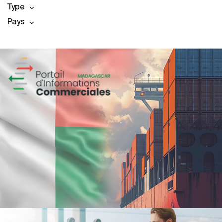
Type
Pays