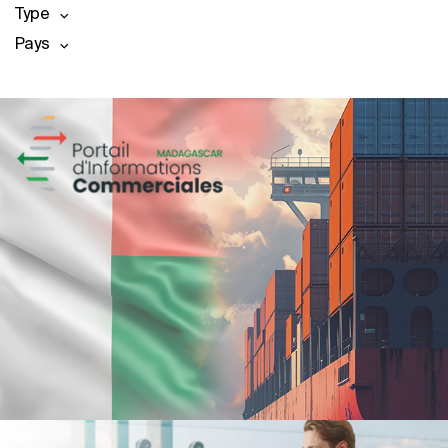
Type
Pays