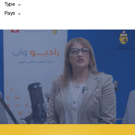
Type
Pays