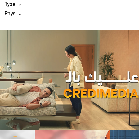
Type
Pays