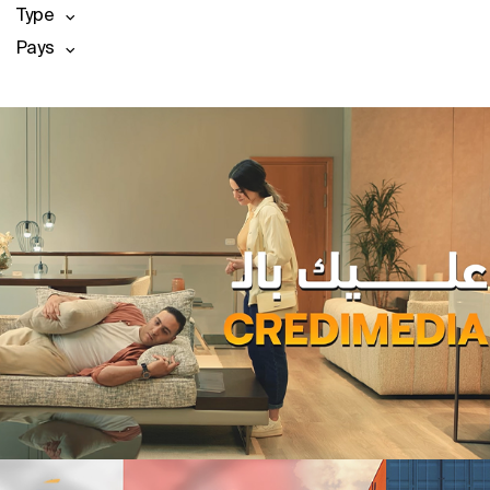
Type
Pays