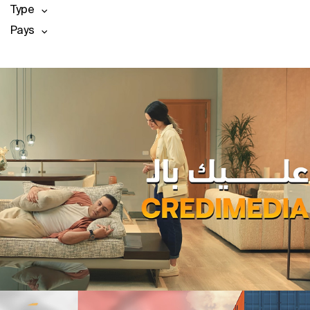
Type
Pays