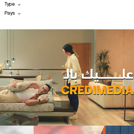
Type
Pays