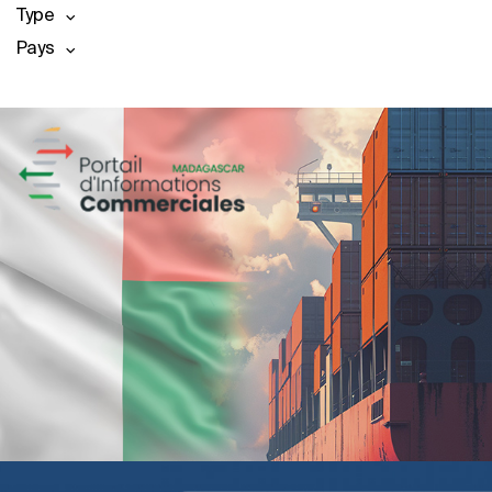
Type
Pays