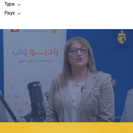
Type
Pays