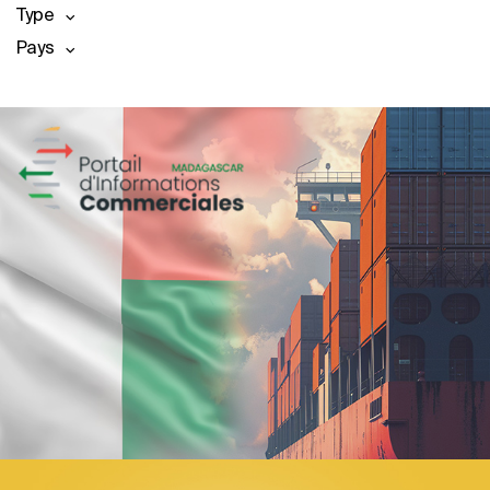
Type
Pays