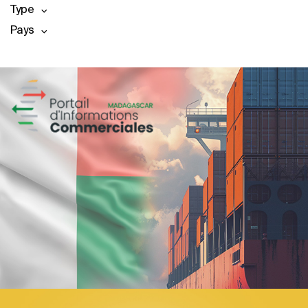
Type
Pays