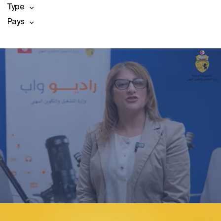
Type
Pays