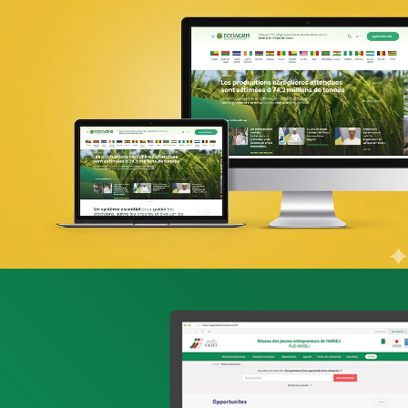
PIC Madagascar
ONG & Bailleur de fonds
E-gov
Plateformes digitales
Web, Intranet et Extranet
UX Design
ONTT
Tourisme
E-gov
Plateformes digitales