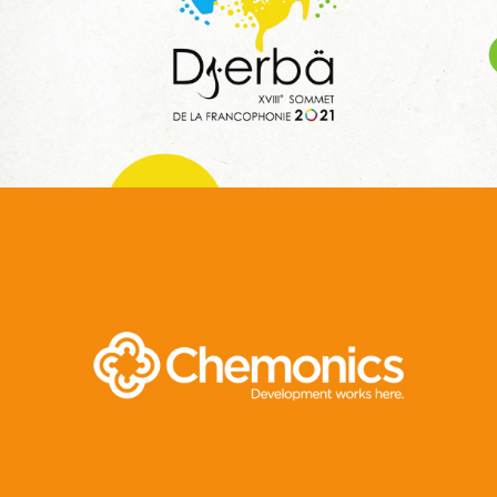
Web, Intranet et Extranet
Invest In Tunisia
E-gov
Plateformes digitales
Web, Intranet et Extranet