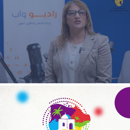
ECOAGRIS : Plateforme data-driven
ONG & Bailleur de fonds
E-gov
Plateformes digitales
E
ANSEJ
ONG & Bailleur de fonds
E-gov
Plateformes digitales