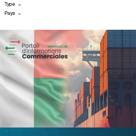
Type
Pays