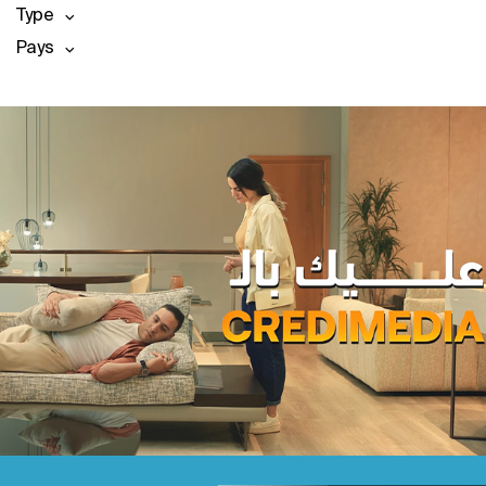
Type
Pays