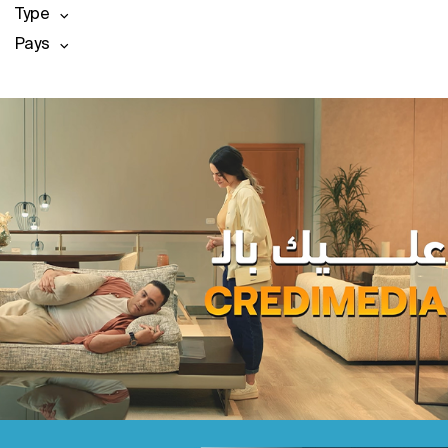
Type
Pays