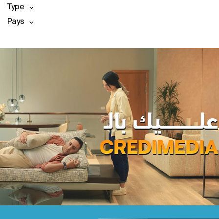
Type
Pays