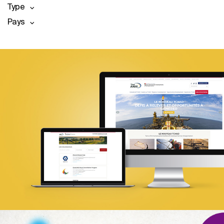
Type
Pays