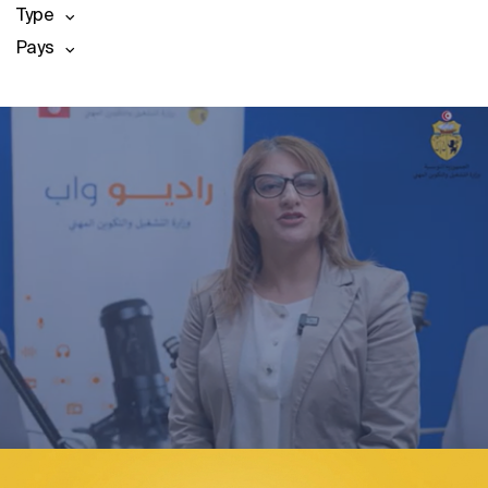
Type
Pays