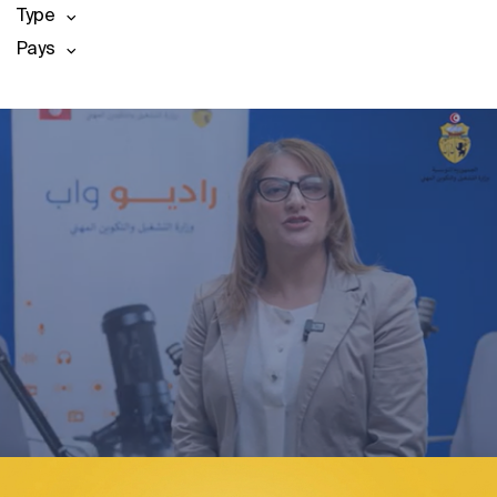
Type
Pays