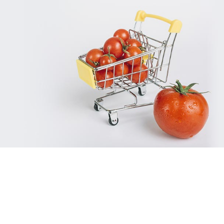
Géant
E-retail
Grande distribution
UX/UI design
Plateformes digitales
Run services
Solution e-commerce
Web, Intranet et Extranet