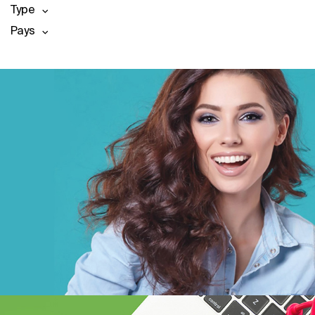
Type
Pays