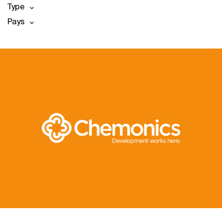
Type
Pays