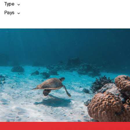
Type
Pays