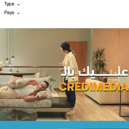
Type
Pays