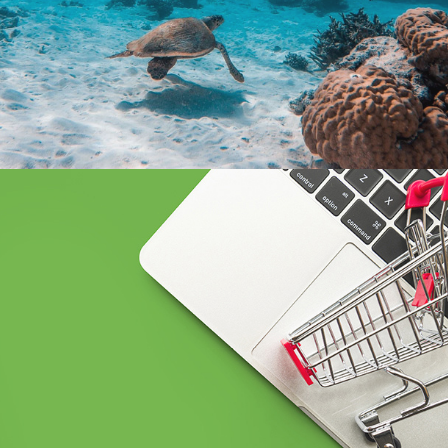
Référencement
Run services
Web, Intranet et Extranet
BCEAO sénégal
Banque et finance
UX/UI design
Plateformes digitales
Web, Intranet et Extranet