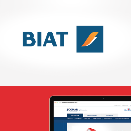
WeBank
Banque et finance
UX/UI design
Plateformes digitales
Infogérance et Hosting
Applications Mobiles
Web, Intranet et Extranet
Attijari Leasing
Banque et finance
UX/UI design
Plateformes digitales