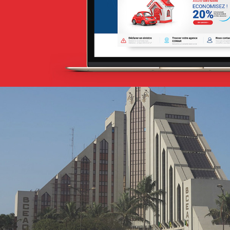
Stratégie Social Media
Web, Intranet et Extranet
Albaraka Bank
Banque et finance
UX/UI design
Plateformes digitales
Run services
Web, Intranet et Extranet