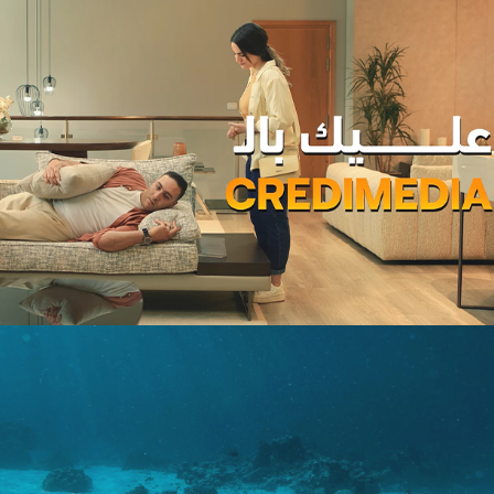
Campagne BIAT TRE Juil. 2022
Banque et finance
Marketing Digital & Com 360°
Stratégie Social Media
Activation digitale & média
Achat media
COMAR
Assurance
Growth Marketing
Plateformes digitales