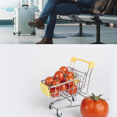
Référencement
Stratégie Social Media
Activation digitale & média
Web, Intranet et Extranet
COMAR
Assurance
Growth Marketing
Plateformes digitales
Référencement
Run services
Web, Intranet et Extranet