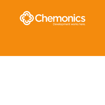
E-gov
Plateformes digitales
Web, Intranet et Extranet