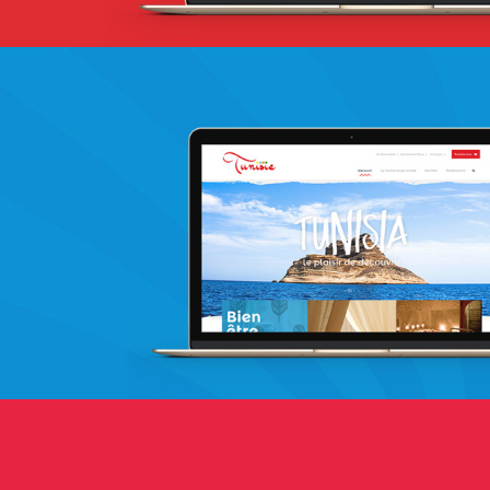
La Poste de Côte d’Ivoire
Banque et finance
Plateformes digitales
Solution e-commerce
Web, Intranet et Extranet