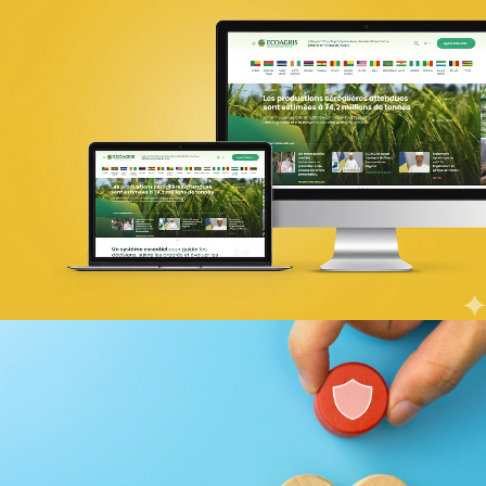
PIC Madagascar
ONG & Bailleur de fonds
E-gov
Plateformes digitales
Web, Intranet et Extranet
UX Design
18ÈME SOMMET DE LA FRANCOPHONI
E-gov
UX/UI design
Référencement