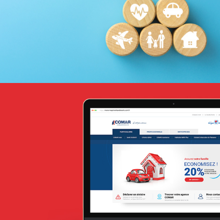
Infogérance et Hosting
Web, Intranet et Extranet
ANSEJ
ONG & Bailleur de fonds
E-gov
Plateformes digitales
Web, Intranet et Extranet