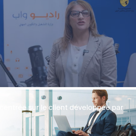
ECOAGRIS : Plateforme data-driven
ONG & Bailleur de fonds
E-gov
Plateformes digitales
centrée sur le client développée par
GAT ASSURANCES
Assurance
Marketing Digital & Com 360°
Plateformes digitales