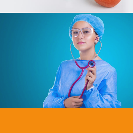
ONTT
Tourisme
E-gov
Plateformes digitales
Applications Mobiles
Web, Intranet et Extranet
Invest In Tunisia