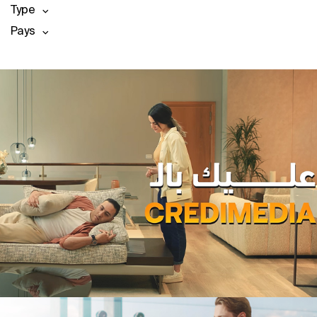
Type
Pays