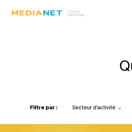
Q
Filtre par :
Secteur d'activité