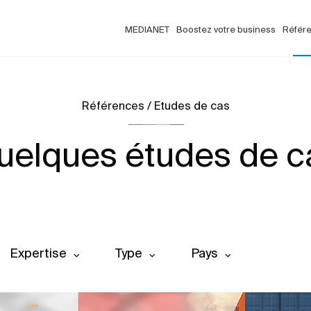
MEDIANET
Boostez votre business
Référ
Références / Etudes de cas
uelques études de c
Expertise
Type
Pays