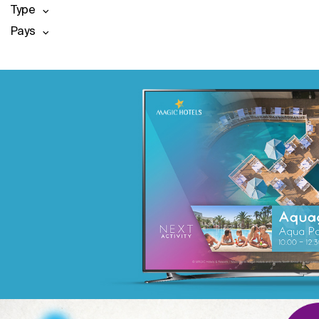
Type
Pays