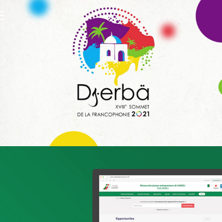
E
WeBank
Banque et finance
UX/UI design
Plateformes digitales
Infogérance et Hosting
Applications Mobiles
Web, Intranet et Extranet
Amen Santé
Santé
Marketing Digital & Com 360°
Plateformes digitales