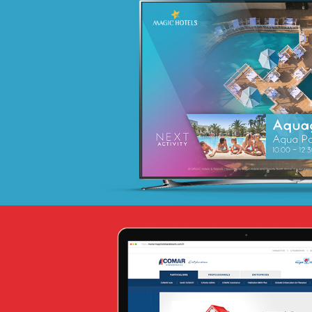
18ÈME SOMMET DE LA FRANCOPHONI
E-gov
UX/UI design
Référencement
Infogérance et Hosting
Web, Intranet et Extranet
ANSEJ
ONG & Bailleur de fonds
E-gov
Plateformes digitales