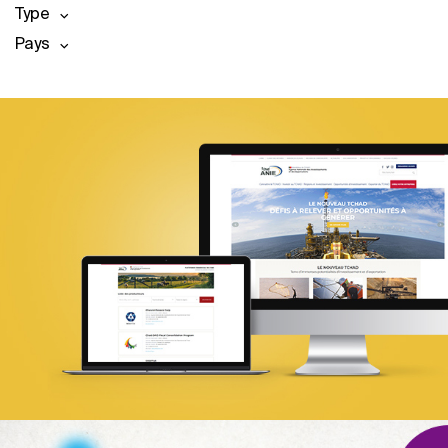
Type
Pays