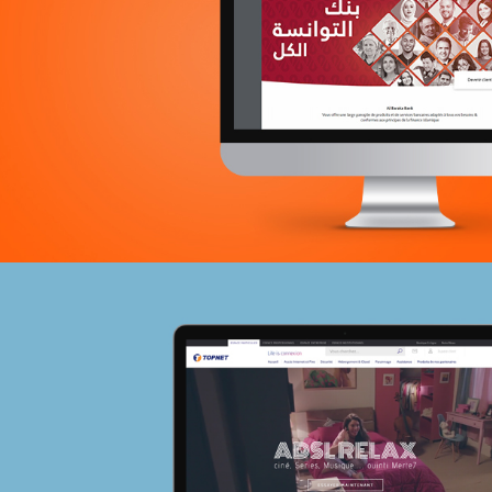
Tourisme
E-gov
Plateformes digitales
Applications Mobiles
Web, Intranet et Extranet
Chemonics ‘programme USAID
E-gov
E-réputation
Marketing Digital & Com 360°
Activation digitale & média