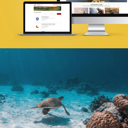
Infogérance et Hosting
Web, Intranet et Extranet
ANSEJ
ONG & Bailleur de fonds
E-gov
Plateformes digitales
Web, Intranet et Extranet