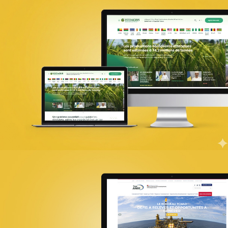
PIC Madagascar
ONG & Bailleur de fonds
E-gov
Plateformes digitales
Web, Intranet et Extranet
UX Design
18ÈME SOMMET DE LA FRANCOPHONI
E-gov
UX/UI design
Référencement