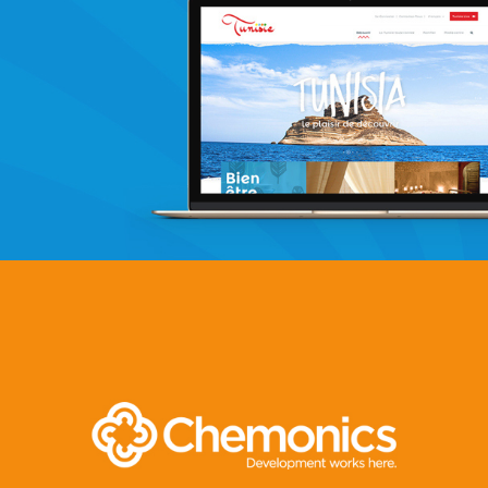
Immobilier
UX/UI design
Marketing Digital & Com 360°
Plateformes digitales
Stratégie Social Media
Web, Intranet et Extranet
Achat media
Invest In Tunisia
E-gov
Plateformes digitales
Web, Intranet et Extranet