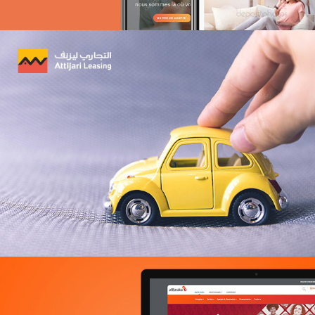
Géant
E-retail
Grande distribution
UX/UI design
Plateformes digitales
Run services
Solution e-commerce
Web, Intranet et Extranet
ONTT