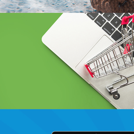
BCEAO sénégal
Banque et finance
UX/UI design
Plateformes digitales
Web, Intranet et Extranet
Douirti