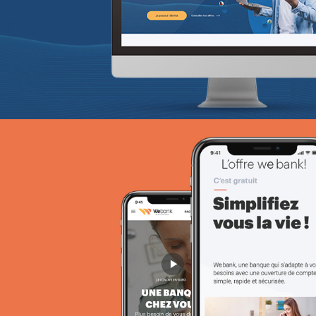
SPARAC
UX/UI design
Activation digitale & média
Web, Intranet et Extranet