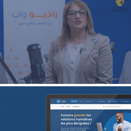
ECOAGRIS : Plateforme data-driven
ONG & Bailleur de fonds
E-gov
Plateformes digitales
ANIE TCHAD
UX/UI design
Plateformes digitales
Web, Intranet et Extranet