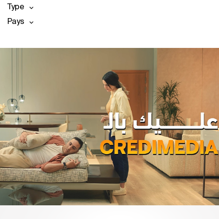
Type
Pays