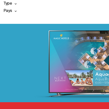
Type
Pays