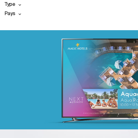
Type
Pays