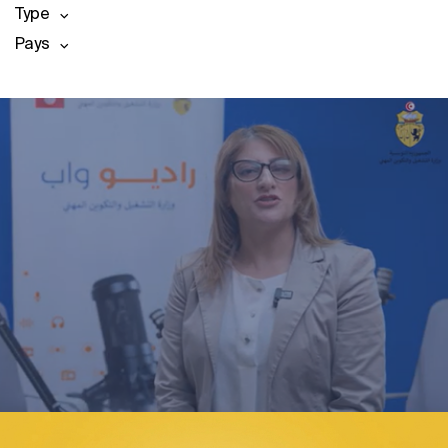
Type
Pays