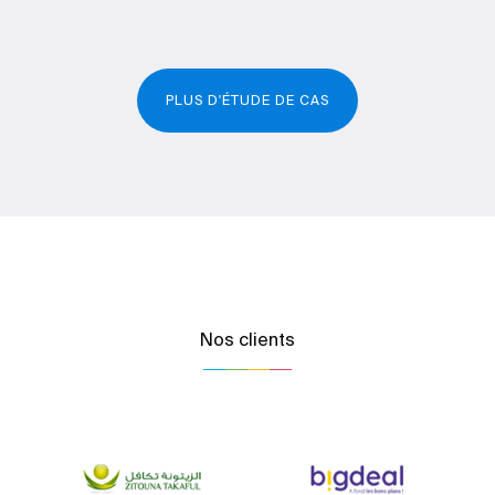
PLUS D'ÉTUDE DE CAS
Nos clients