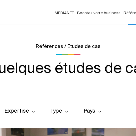
MEDIANET
Boostez votre business
Référ
Références / Etudes de cas
uelques études de c
Expertise
Type
Pays