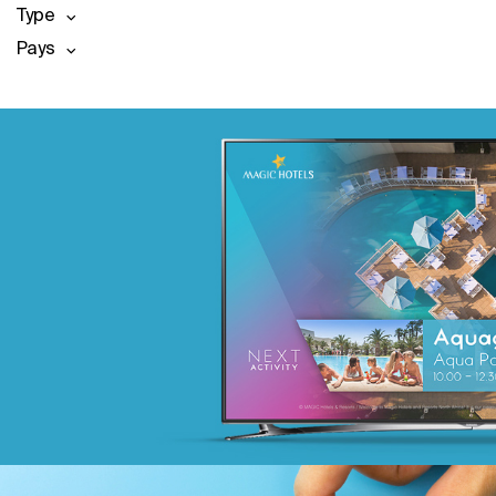
Type
Pays