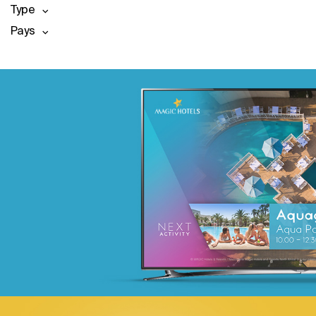
Type
Pays