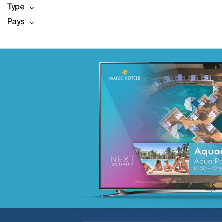
Type
Pays