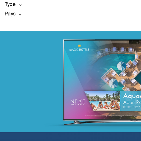
Type
Pays