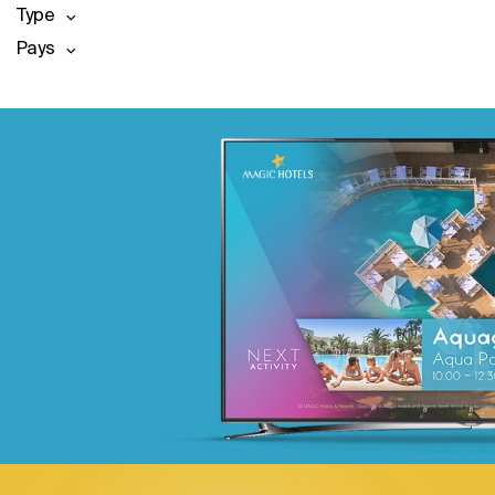
Type
Pays