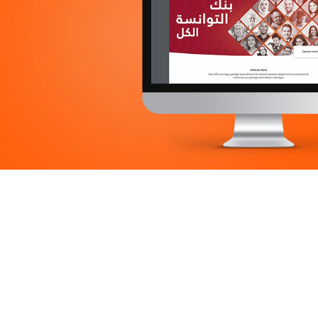
Immobilier
UX/UI design
Marketing Digital & Com 360°
Plateformes digitales
Stratégie Social Media
Web, Intranet et Extranet
Achat media