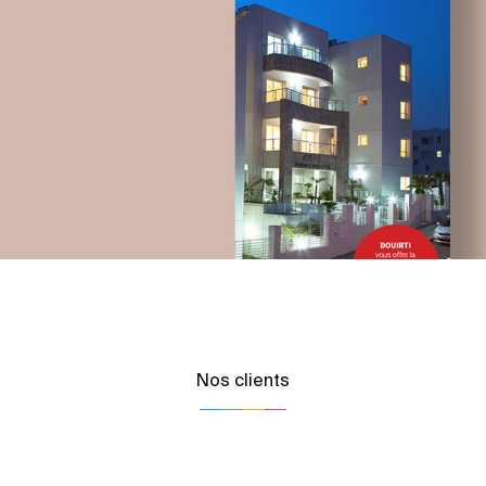
telecommunication
UX/UI design
Plateformes digitales
Applications Mobiles
Web, Intranet et Extranet
Nos clients