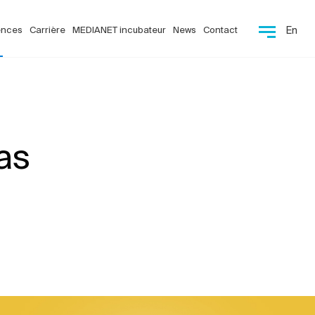
ences
Carrière
MEDIANET incubateur
News
Contact
En
as