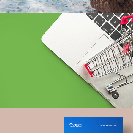
BCEAO sénégal
Banque et finance
UX/UI design
Plateformes digitales
Web, Intranet et Extranet
Topnet