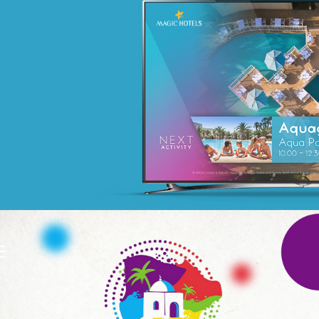
MATTEL
telecommunication
Plateformes digitales
Applications Mobiles
Web, Intranet et Extranet
E
WeBank
Banque et finance
UX/UI design
Plateformes digitales