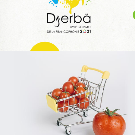
Infogérance et Hosting
Applications Mobiles
Web, Intranet et Extranet
SPARAC
UX/UI design
Activation digitale & média
Web, Intranet et Extranet