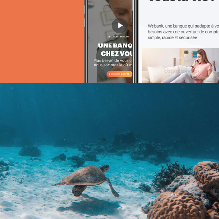
Achat media
Brand Content
Attijari Leasing
Banque et finance
UX/UI design
Plateformes digitales
Stratégie Social Media
Web, Intranet et Extranet