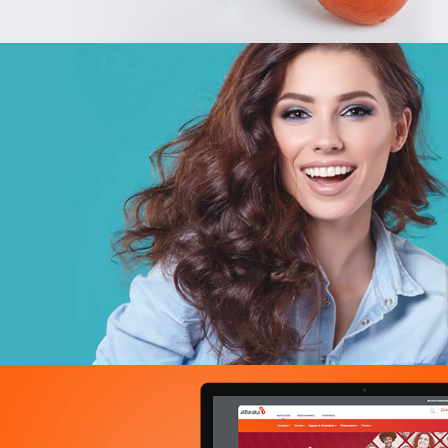
Géant
E-retail
Grande distribution
UX/UI design
Plateformes digitales
Run services
Solution e-commerce
Web, Intranet et Extranet
Douirti