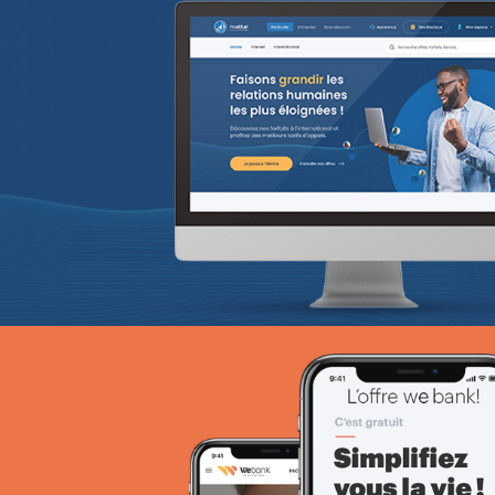
ANIE TCHAD
UX/UI design
Plateformes digitales
Web, Intranet et Extranet
EcoPact
Marketing Digital & Com 360°
Stratégie Social Media
Activation digitale & média