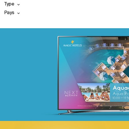
Type
Pays