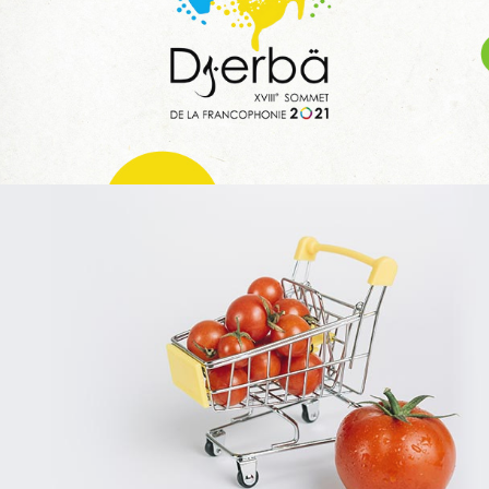
Infogérance et Hosting
Applications Mobiles
Web, Intranet et Extranet
SPARAC
UX/UI design
Activation digitale & média
Web, Intranet et Extranet