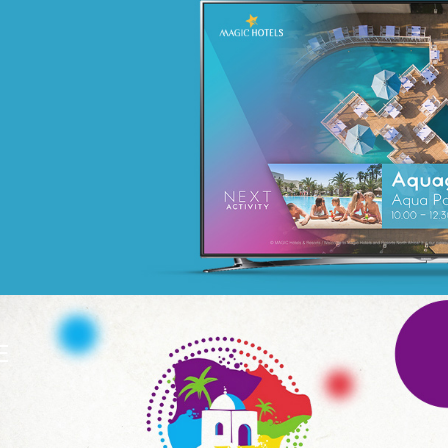
GAT ASSURANCES
Assurance
Marketing Digital & Com 360°
Plateformes digitales
Référencement
Stratégie Social Media
Activation digitale & média
Web, Intranet et Extranet
E
WeBank
Banque et finance
UX/UI design
Plateformes digitales