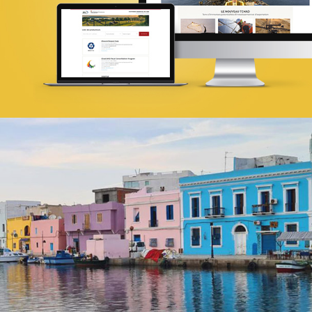
Infogérance et Hosting
Web, Intranet et Extranet
Founa
Grande distribution
Plateformes digitales
Référencement
Stratégie Social Media
Solution e-commerce
Brand Content