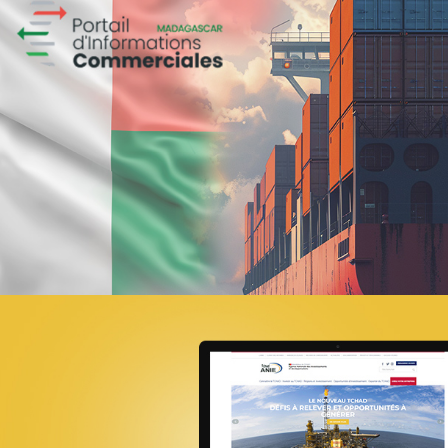
Magic hôtels
Tourisme
Growth Marketing
Marketing Digital & Com 360°
Plateformes digitales
Stratégie Social Media
Activation digitale & média
Applications Mobiles
Web, Intranet et Extranet
Achat media
Brand Content
Digital Transformation
18ÈME SOMMET DE LA FRANCOPHONI
E-gov
UX/UI design
Référencement