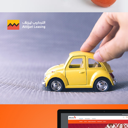
Géant
E-retail
Grande distribution
UX/UI design
Plateformes digitales
Run services
Solution e-commerce
Web, Intranet et Extranet
Douirti