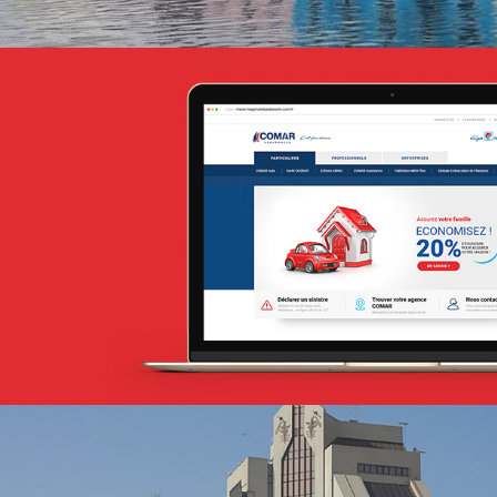
Attijari Leasing
Banque et finance
UX/UI design
Plateformes digitales
Stratégie Social Media
Web, Intranet et Extranet
Albaraka Bank