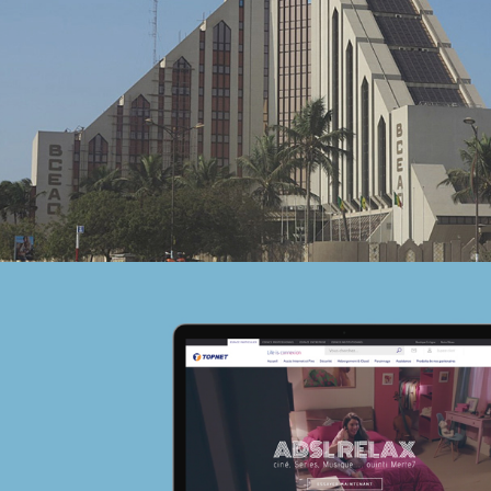
Banque et finance
UX/UI design
Plateformes digitales
Run services
Web, Intranet et Extranet