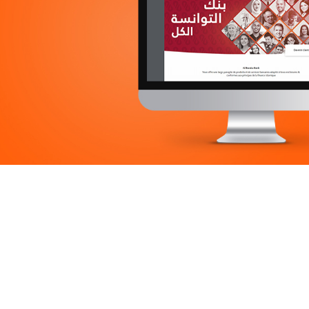
Immobilier
UX/UI design
Marketing Digital & Com 360°
Plateformes digitales
Stratégie Social Media
Web, Intranet et Extranet
Achat media