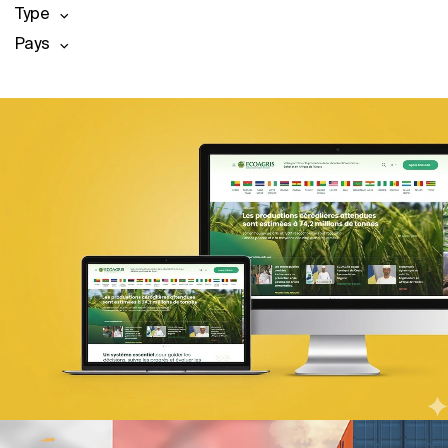
Type
Pays