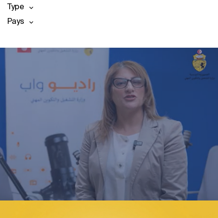
Type
Pays