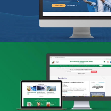
Infogérance et Hosting
Web, Intranet et Extranet
Lilas
E-retail
Marketing Digital & Com 360°
Plateformes digitales
Stratégie Social Media
Activation digitale & média
Applications Mobiles
Web, Intranet et Extranet