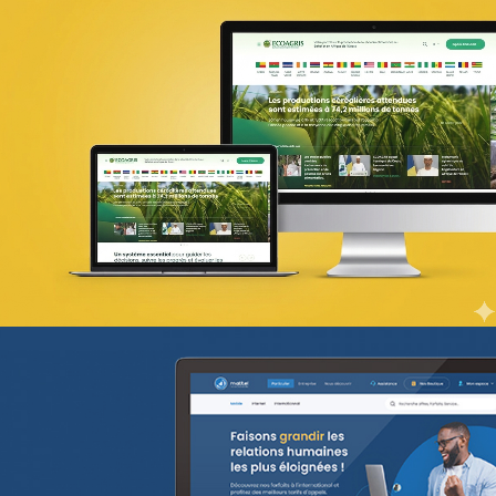
PIC Madagascar
ONG & Bailleur de fonds
E-gov
Plateformes digitales
Web, Intranet et Extranet
UX Design
18ÈME SOMMET DE LA FRANCOPHONI
E-gov
UX/UI design
Référencement