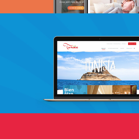
Topnet
telecommunication
UX/UI design
Plateformes digitales
Applications Mobiles
Web, Intranet et Extranet