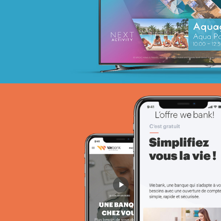
Web, Intranet et Extranet
ANSEJ
ONG & Bailleur de fonds
E-gov
Plateformes digitales
Web, Intranet et Extranet