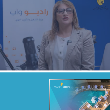
ECOAGRIS : Plateforme data-driven
ONG & Bailleur de fonds
E-gov
Plateformes digitales
MATTEL
telecommunication
Plateformes digitales
Applications Mobiles