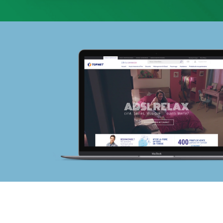
Chemonics ‘programme USAID
E-gov
E-réputation
Marketing Digital & Com 360°
Activation digitale & média